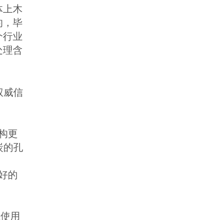
体上木
的，毕
个行业
处理含
权威信
构更
炭的孔
好的
使用