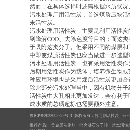
然而，在具体选择时还需根据水质状况
污水处理厂用活性炭，首选煤质压块活
末活性炭。
污水处理用活性炭，主要是利用活性炭
到降解COD、去除色度等目的；而这
于吸附这类分子。但采用不同的煤层和
中即使煤质活性炭也应当做进一步选型
污水处理用活性炭，也有采用活性炭作
后期用活性炭作为载体，培养微生物或
种应用环境也是采用煤质活性炭更加合
除此部分污水处理当中，因有机物分子
活性炭中大孔相比更加发达，会有利于
成水质的总磷超标也需要额外注意。
豫ICP备2022005797号-3
版权所有：竹之韵活性炭
营
推荐产品:
贵金属催化剂
蜂窝沸石分子筛
蜂窝活性