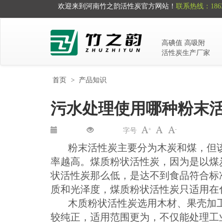
欢迎来到河南竹之韵活性炭官方网站！
联系热线：1863
高碘值 高吸附
活性炭生产厂家
首页
>
产品知识
污水处理使用哪种粉末
+
-
字号
粉末活性炭主要分为木炭和煤，但该
率越高。煤质粉状活性炭，因为是以煤
状活性炭那么低，是达不到食品符合标
质和光泽度，煤质粉状活性炭只适用在
木质粉状活性炭选用木材、果壳加工
较纯正，适用范围更为，不仅能处理工