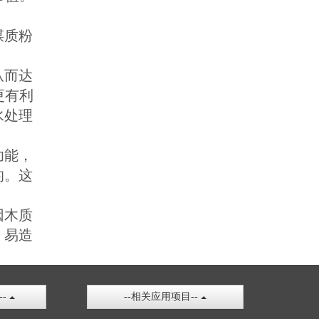
煤质粉
从而达
更有利
水处理
。
功能，
的。这
因木质
，易造
--
--相关应用项目--