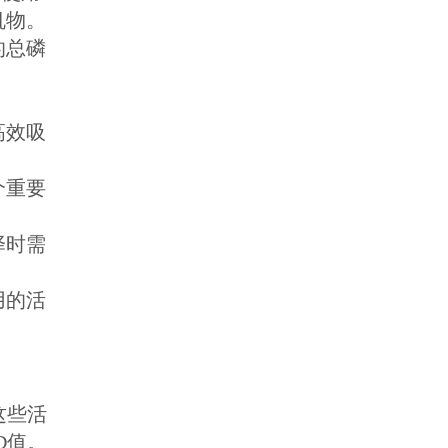
机物。
的总磷
高效吸
个重要
择时需
用的活
这些活
D值。