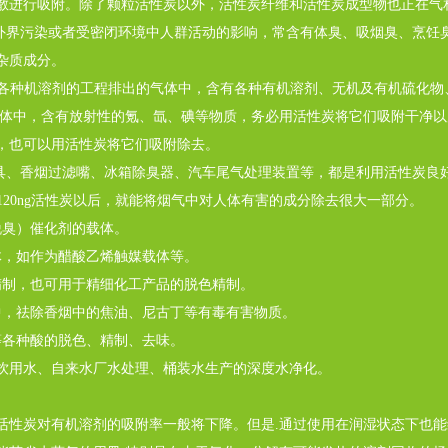
散进行吸附。除了颗粒活性炭以外，活性炭纤维和活性炭成型物也正在气
于外界污染或者受密闭环境中人群活动的影响，常含有体臭、吸烟臭、烹饪
杂质成分。
使用各种机溶剂的工程排出的气体中，含有各种有机溶剂、无机及有机硫化
气体中，含有放射性的氪、氙、碘等物质，务必用活性炭将它们吸附干净
，也可以用活性炭将它们吸附除去。
面具、香烟过滤嘴、冰箱除臭器、汽车尾气处理装置等，都是利用活性炭良
120ng活性炭以后，就能将烟气中对人体有害的成分除去很大一部分。
脱臭）催化剂的载体。
体，如作为醋酸乙烯触媒载体等。
精制，也可用于精细化工产品的脱色精制。
中，祛除香烟中的焦油、尼古丁等有毒有害物质。
等各种酸的脱色、精制、去味。
接饮用水、自来水厂水处理、桶装水生产的深度水净化。
活性炭对有机溶剂的吸附率一般将下降。但是.通过使用在润湿状态下也