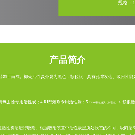
规格：1-
产品简介
精加工而成。椰壳活性炭外观为黑色，颗粒状，具有孔隙发达、吸附性能
游离氯去除专用活性炭；4.RJ型溶剂专用活性炭；5.
载银活性
; 6.
ZH-03颗粒糖炭（物理法）
通过活性炭层进行吸附。根据吸附装置中活性炭层所处状态的不同，吸附层