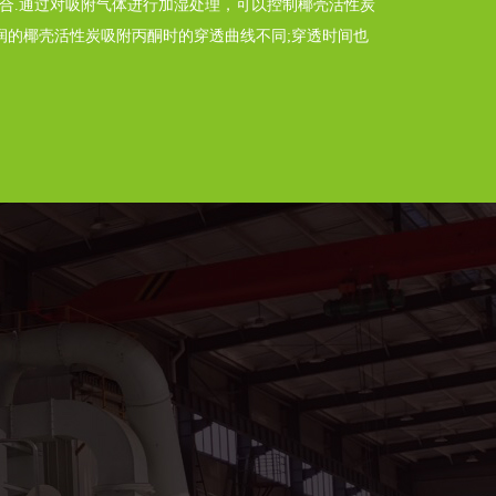
合.通过对吸附气体进行加湿处理，可以控制椰壳活性炭
润的椰壳活性炭吸附丙酮时的穿透曲线不同;穿透时间也