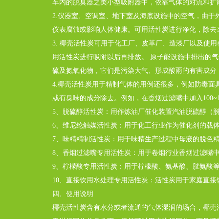
车内的脱臭器之类小型吸附器中，依靠气体的对流和扩
2.仪器室、空调室、地下室及海底设施中的空气，由
仪表腐蚀或影响人体健康。可用活性炭进行净化，除去
3. 椰壳活性炭可用于化工厂、皮革厂、造漆厂以及
用活性炭进行吸附以后再排放。 原子能设施中排出的
硫及氮氧化物，它们是污染大气、形成酸雨的有害成分
4.椰壳活性炭用于精制气体的用例还很多，例如防毒
或有臭味的成分除去。例如，在香烟过滤嘴中加入100~
5、脱硫醇活性炭：用作炼油厂催化装置汽油脱硫醇（
6、维尼纶触媒活性炭：用于化工行业作为催化剂的载
7、味精精制活性炭：用于味精生产过程中母液的脱色
8、香烟过滤嘴专用活性炭：用于卷烟行业香烟过滤嘴
9、柠檬酸专用活性炭：用于柠檬酸、氨基酸、胱氨酸
10、直接饮用水处理专用活性炭：活性炭用于家庭直
四、使用说明
椰壳活性炭含有水分或者流通的气体湿润的场合，椰壳